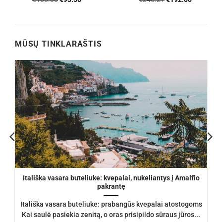
4.56
iš 5
5
iš 5
price
price
price
price
was:
is:
was:
is:
.
€105.00.
€93.50.
€245.21.
€192.00.
MŪSŲ TINKLARAŠTIS
Itališka vasara buteliuke: kvepalai, nukeliantys į Amalfio
pakrantę
Itališka vasara buteliuke: prabangūs kvepalai atostogoms
Kai saulė pasiekia zenitą, o oras prisipildo sūraus jūros...