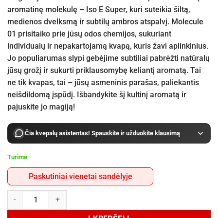
aromatinę molekulę – Iso E Super, kuri suteikia šiltą,
medienos dvelksmą ir subtilų ambros atspalvį. Molecule
01 prisitaiko prie jūsų odos chemijos, sukuriant
individualų ir nepakartojamą kvapą, kuris žavi aplinkinius.
Jo populiarumas slypi gebėjime subtiliai pabrėžti natūralų
jūsų grožį ir sukurti priklausomybę keliantį aromatą. Tai
ne tik kvapas, tai – jūsų asmeninis parašas, paliekantis
neišdildomą įspūdį. Išbandykite šį kultinį aromatą ir
pajuskite jo magiją!
Čia kvepalų asistentas! Spauskite ir užduokite klausimą
Turime
Paskutiniai vienetai sandėlyje
produkto kiekis: Escentric Molecules Molecule 01 EDT 100 ml