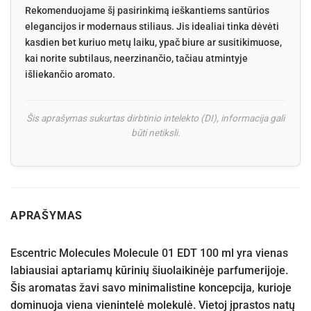
Rekomenduojame šį pasirinkimą ieškantiems santūrios
elegancijos ir modernaus stiliaus. Jis idealiai tinka dėvėti
kasdien bet kuriuo metų laiku, ypač biure ar susitikimuose,
kai norite subtilaus, neerzinančio, tačiau atmintyje
išliekančio aromato.
Šis aprašymas sukurtas dirbtinio intelekto (DI), informacija gali
būti netiksli.
APRAŠYMAS
Escentric Molecules Molecule 01 EDT 100 ml yra vienas
labiausiai aptariamų kūrinių šiuolaikinėje parfumerijoje.
Šis aromatas žavi savo minimalistine koncepcija, kurioje
dominuoja viena vienintelė molekulė. Vietoj įprastos natų