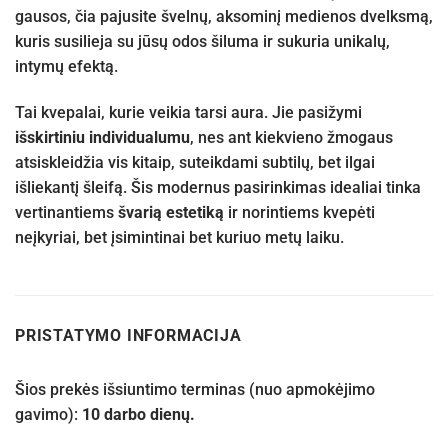
gausos, čia pajusite švelnų, aksominį medienos dvelksmą,
kuris susilieja su jūsų odos šiluma ir sukuria unikalų,
intymų efektą.
Tai kvepalai, kurie veikia tarsi aura. Jie pasižymi
išskirtiniu individualumu
, nes ant kiekvieno žmogaus
atsiskleidžia vis kitaip, suteikdami subtilų, bet ilgai
išliekantį šleifą. Šis modernus pasirinkimas idealiai tinka
vertinantiems
švarią estetiką
ir norintiems kvepėti
neįkyriai, bet įsimintinai bet kuriuo metų laiku.
PRISTATYMO INFORMACIJA
Šios prekės išsiuntimo terminas (nuo apmokėjimo
gavimo):
10 darbo dienų.