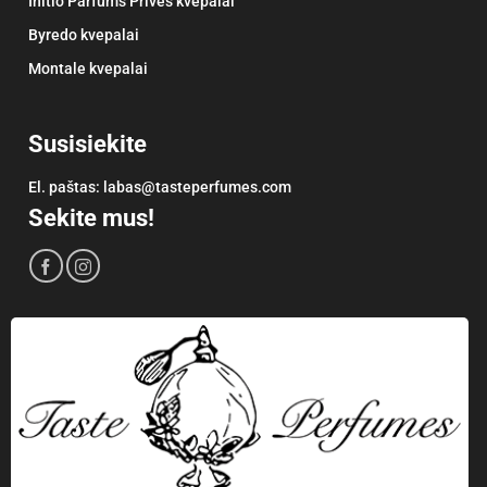
Initio Parfums Privés kvepalai
Byredo kvepalai
Montale kvepalai
Susisiekite
El. paštas:
labas@tasteperfumes.com
Sekite mus!