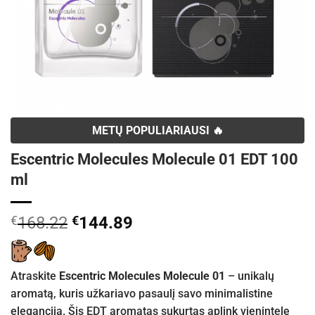
METŲ POPULIARIAUSI 🔥
Escentric Molecules Molecule 01 EDT 100
ml
Original
Current
€
168.22
€
144.89
price
price
was:
is:
€168.22.
€144.89.
Atraskite
Escentric Molecules Molecule 01
– unikalų
aromatą, kuris užkariavo pasaulį savo minimalistine
elegancija. Šis EDT aromatas sukurtas aplink vienintelę