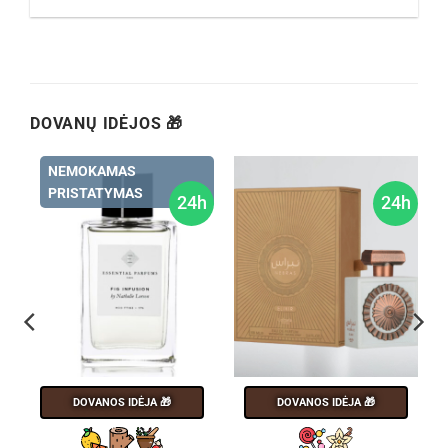
DOVANŲ IDĖJOS 🎁
NEMOKAMAS
PRISTATYMAS
h
24h
24h
DOVANOS IDĖJA 🎁
DOVANOS IDĖJA 🎁