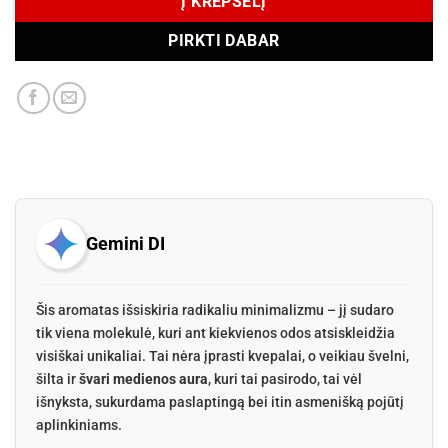
Į KREPŠELĮ
PIRKTI DABAR
Gemini DI
Šis aromatas išsiskiria radikaliu minimalizmu – jį sudaro
tik viena molekulė, kuri ant kiekvienos odos atsiskleidžia
visiškai unikaliai. Tai nėra įprasti kvepalai, o veikiau švelni,
šilta ir
švari medienos aura
, kuri tai pasirodo, tai vėl
išnyksta, sukurdama paslaptingą bei itin asmenišką pojūtį
aplinkiniams.