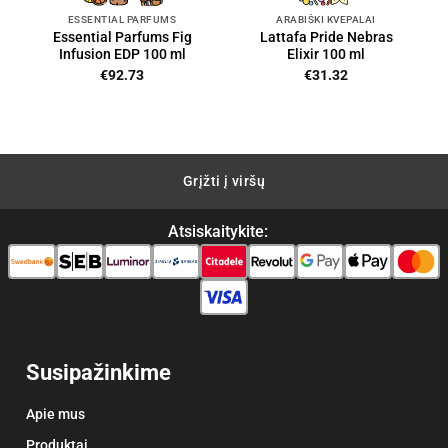
ESSENTIAL PARFUMS
ARABIŠKI KVEPALAI
Essential Parfums Fig
Lattafa Pride Nebras
Infusion EDP 100 ml
Elixir 100 ml
ent
€
92.73
€
31.32
00.
Grįžti į viršų
Atsiskaitykite:
Susipažinkime
Apie mus
Produktai