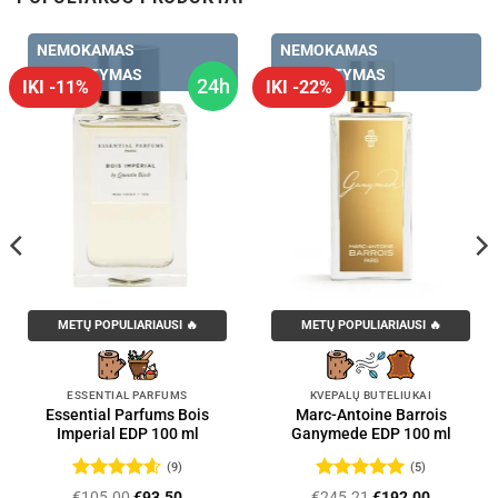
NEMOKAMAS
NEMOKAMAS
PRISTATYMAS
PRISTATYMAS
24h
IKI -11%
IKI -22%
METŲ POPULIARIAUSI 🔥
METŲ POPULIARIAUSI 🔥
ESSENTIAL PARFUMS
KVEPALŲ BUTELIUKAI
Essential Parfums Bois
Marc-Antoine Barrois
Imperial EDP 100 ml
Ganymede EDP 100 ml
(9)
(5)
Įvertinimas:
Įvertinimas:
Original
Current
Original
Current
€
105.00
€
93.50
€
245.21
€
192.00