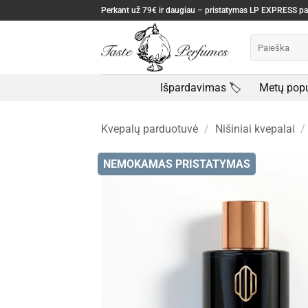
Skip
Perkant už 79€ ir daugiau – pristatymas LP EXPRESS 
to
Ieškoti:
content
Išpardavimas 🏷️
Metų popu
Kvepalų parduotuvė
/
Nišiniai kvepalai
/
NEMOKAMAS PRISTATYMAS