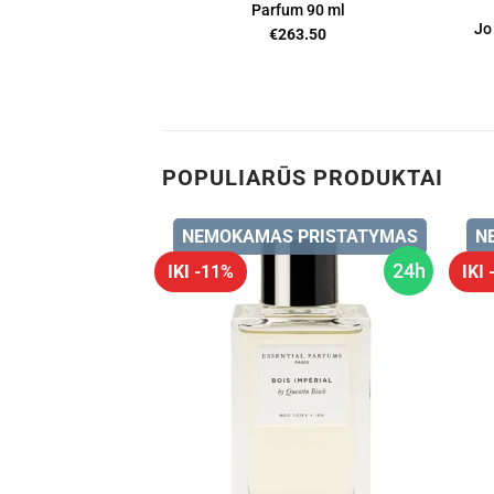
Parfum 90 ml
Jo
€
263.50
POPULIARŪS PRODUKTAI
 PRISTATYMAS
NEMOKAMAS PRISTATYMAS
N
24h
24h
IKI -11%
IKI