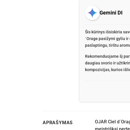
Gemini DI
Šis kūrinys išsiskiria s
´Orage pasižymi gyliu ir
paslaptingu, tirštu aroma
Rekomenduojame šį parfum
daugiau svorio ir užtikr
kompozicijas, kurios išli
OJAR Ciel d´Orag
APRAŠYMAS
meistriškai perte