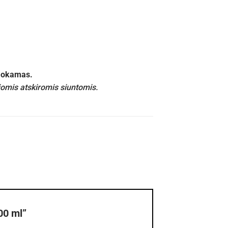
emokamas.
iomis atskiromis siuntomis.
00 ml”