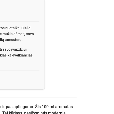
tos nuotaiką. Ciel d
patraukia dėmesį savo
alią atmosferą
.
i savo įvaizdžiui
 klasiką dvelkiančias
o ir paslaptingumo. Šis 100 ml aromatas
mo. Tai kūrinys, pasižymintis modernia