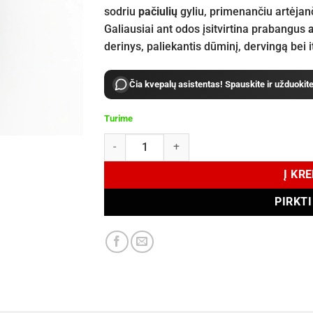
sodriu
pačiulių
gyliu, primenančiu artėjan
Galiausiai ant odos įsitvirtina prabangus
derinys, paliekantis dūminį, dervingą bei 
Čia kvepalų asistentas! Spauskite ir užduokit
Turime
produkto kiekis: OJAR Ciel d´Orage Eau de Par
Į KR
PIRKT