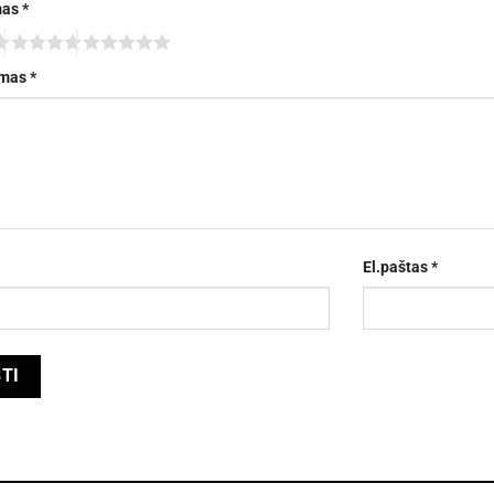
mas
*
imas
*
El.paštas
*