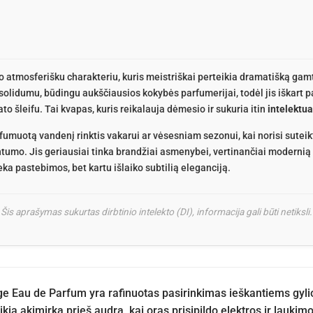
avo atmosferišku charakteriu, kuris meistriškai perteikia dramatišką gam
 solidumu, būdingu aukščiausios kokybės parfumerijai, todėl jis iškart 
to šleifu. Tai kvapas, kuris reikalauja dėmesio ir sukuria itin
intelektu
uotą vandenį rinktis vakarui ar vėsesniam sezonui, kai norisi suteikt
intumo. Jis geriausiai tinka brandžiai asmenybei, vertinančiai modernią
eka pastebimos, bet kartu išlaiko subtilią eleganciją.
Šis aprašymas sukurtas dirbtinio intelekto (DI), informacija gali būti netiksli.
e Eau de Parfum yra rafinuotas pasirinkimas ieškantiems gyli
ikia akimirką prieš audrą, kai oras prisipildo elektros ir lauki