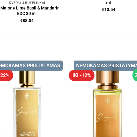
ml
KVEPALŲ BUTELIUKAI
 Malone Lime Basil & Mandarin
€
13.54
EDC 30 ml
€
88.04
EMOKAMAS PRISTATYMAS
NEMOKAMAS PRISTATYM
 -22%
IKI -12%