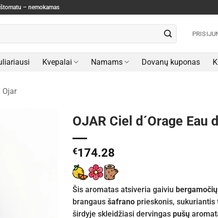
paštomatu – nemokamas
PRISIJU
liariausi
Kvepalai
Namams
Dovanų kuponas
K
Ojar
OJAR Ciel d´Orage Eau 
€
174.28
Šis aromatas atsiveria gaiviu
bergamočių
brangaus
šafrano
prieskonis, sukuriantis 
širdyje skleidžiasi dervingas
pušų
aromata