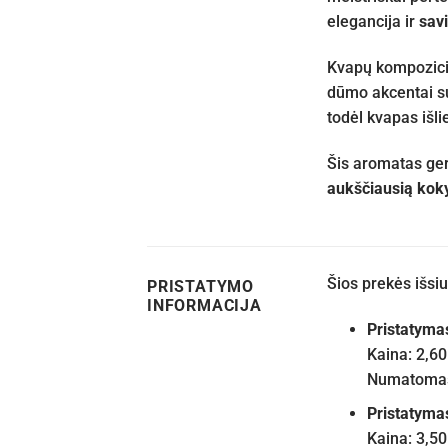
elegancija ir
savi
Kvapų kompozicij
dūmo akcentai su
todėl kvapas išl
Šis aromatas ger
aukščiausią kok
Šios prekės išs
PRISTATYMO
INFORMACIJA
Pristatyma
Kaina: 2,60
Numatomas 
Pristatyma
Kaina: 3,50