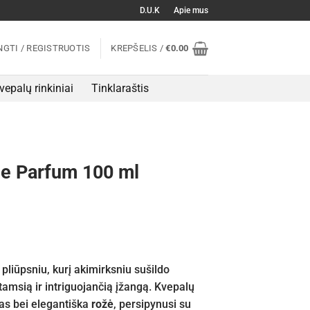
D.U.K
Apie mus
NGTI / REGISTRUOTIS
KREPŠELIS /
€
0.00
vepalų rinkiniai
Tinklaraštis
de Parfum 100 ml
pliūpsniu, kurį akimirksniu sušildo
tamsią ir intriguojančią įžangą. Kvepalų
s bei elegantiška
rožė
, persipynusi su