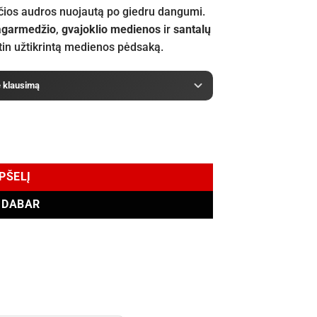
čios audros nuojautą po giedru dangumi.
agarmedžio
,
gvajoklio medienos
ir
santalų
itin užtikrintą medienos pėdsaką.
e klausimą
fum 100 ml
EPŠELĮ
I DABAR