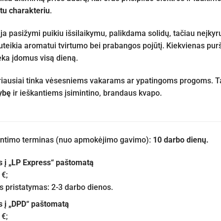
tu charakteriu
.
a pasižymi puikiu išsilaikymu, palikdama solidų, tačiau neįky
teikia aromatui tvirtumo bei prabangos pojūtį. Kiekvienas purš
ieka įdomus visą dieną.
iausiai tinka vėsesniems vakarams ar ypatingoms progoms. Ta
ybę
ir ieškantiems įsimintino, brandaus kvapo.
iuntimo terminas (nuo apmokėjimo gavimo):
10 darbo dienų.
s į „LP Express“ paštomatą
 €;
pristatymas: 2-3 darbo dienos.
s į „DPD“ paštomatą
 €;