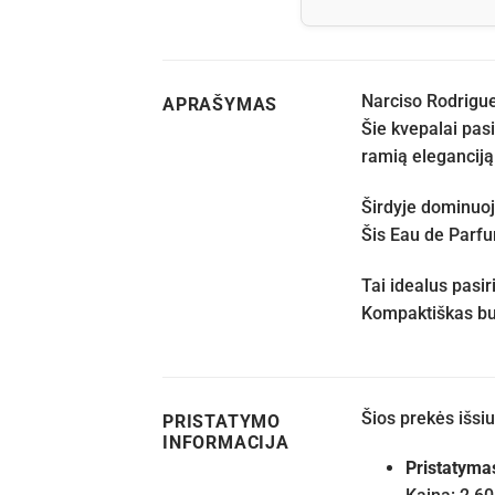
Narciso Rodrigu
APRAŠYMAS
Šie kvepalai pasi
ramią eleganciją
Širdyje dominuoj
Šis Eau de Parfum
Tai idealus pasir
Kompaktiškas but
Šios prekės išs
PRISTATYMO
INFORMACIJA
Pristatyma