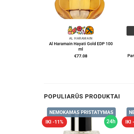
AL HARAMAIN
Al Haramain Hayati Gold EDP 100
ml
Par
€
77.08
POPULIARŪS PRODUKTAI
 PRISTATYMAS
NEMOKAMAS PRISTATYMAS
N
24h
24h
IKI -11%
IKI