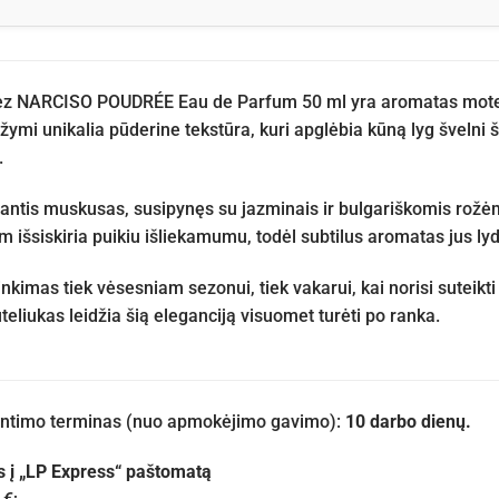
ez NARCISO POUDRÉE Eau de Parfum 50 ml yra aromatas moteri
žymi unikalia pūderine tekstūra, kuri apglėbia kūną lyg švelni š
.
antis muskusas, susipynęs su jazminais ir bulgariškomis rožė
 išsiskiria puikiu išliekamumu, todėl subtilus aromatas jus lyd
inkimas tiek vėsesniam sezonui, tiek vakarui, kai norisi suteikti
eliukas leidžia šią eleganciją visuomet turėti po ranka.
iuntimo terminas (nuo apmokėjimo gavimo):
10 darbo dienų.
s į „LP Express“ paštomatą