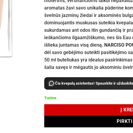
moterims, vertinančioms laikui nepavaldži
aromatas žavi savo unikalia pūderine komp
švelnūs jazminų žiedai ir aksominės bulga
dominuojantis muskusas suteikia kvepalam
sukurdamas ant odos itin gundančią ir prab
ieškančioms ilgaamžiškumo, nes šis Eau de
išlieka juntamas visą dieną.
NARCISO PO
dėl savo gebėjimo suteikti pasitikėjimo sa
50 ml buteliukas yra idealus pasirinkimas
šalia savęs ir mėgautis jo aksominiu šve
Čia kvepalų asistentas! Spauskite ir užduokit
Turime
Į KR
PIRKT