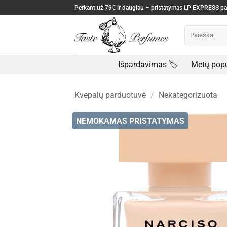
Skip
Perkant už 79€ ir daugiau – pristatymas LP EXPRESS 
to
Ieškoti:
content
Išpardavimas 🏷️
Metų popu
Kvepalų parduotuvė
/
Nekategorizuota
NEMOKAMAS PRISTATYMAS