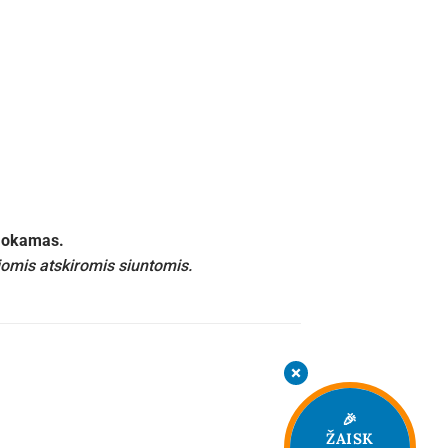
emokamas.
iomis atskiromis siuntomis.
🎉
ŽAISK