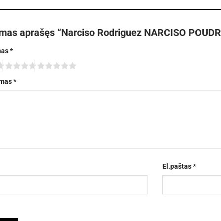
rmas aprašęs “Narciso Rodriguez NARCISO POUDR
mas
*
imas
*
El.paštas
*