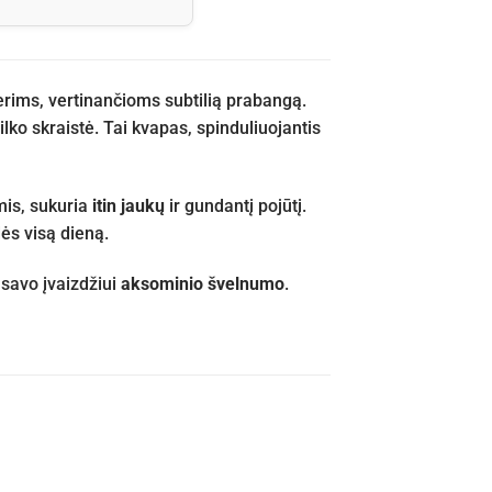
ms, vertinančioms subtilią prabangą.
ilko skraistė. Tai kvapas, spinduliuojantis
mis, sukuria
itin jaukų
ir gundantį pojūtį.
ės visą dieną.
 savo įvaizdžiui
aksominio švelnumo
.