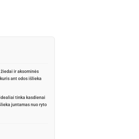
 žiedai ir aksominės
kuris ant odos išlieka
dealiai tinka kasdienai
šlieka juntamas nuo ryto