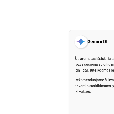
Gemini DI
Šis aromatas išsiskiria 
rožės susipina su giliu m
itin ilgai, suteikdamas r
Rekomenduojame šį kvapą
ar verslo susitikimams, 
iki vakaro.