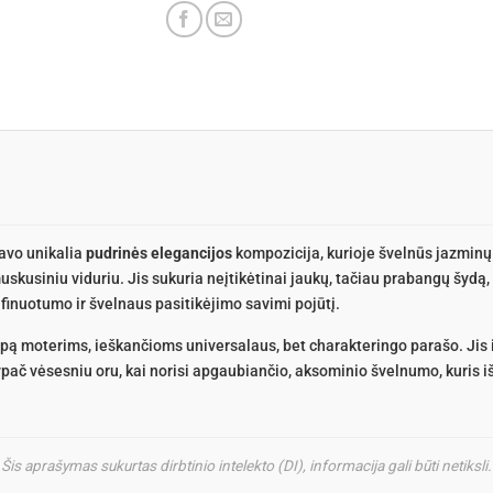
savo unikalia
pudrinės elegancijos
kompozicija, kurioje švelnūs jazminų
uskusiniu viduriu. Jis sukuria neįtikėtinai jaukų, tačiau prabangų šydą, 
afinuotumo ir švelnaus pasitikėjimo savimi pojūtį.
 moterims, ieškančioms universalaus, bet charakteringo parašo. Jis i
ypač vėsesniu oru, kai norisi apgaubiančio, aksominio švelnumo, kuris i
Šis aprašymas sukurtas dirbtinio intelekto (DI), informacija gali būti netiksli.