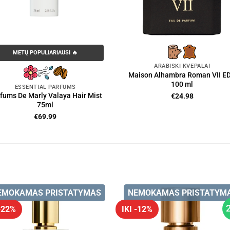
METŲ POPULIARIAUSI 🔥
ARABIŠKI KVEPALAI
Maison Alhambra Roman VII E
100 ml
ESSENTIAL PARFUMS
fums De Marly Valaya Hair Mist
€
24.98
75ml
€
69.99
EMOKAMAS PRISTATYMAS
NEMOKAMAS PRISTATYM
 -22%
IKI -12%