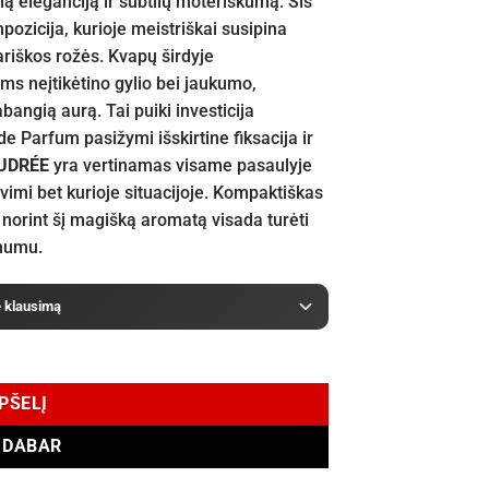
ą eleganciją ir subtilų moteriškumą. Šis
ozicija, kurioje meistriškai susipina
riškos rožės. Kvapų širdyje
s neįtikėtino gylio bei jaukumo,
angią aurą. Tai puiki investicija
 Parfum pasižymi išskirtine fiksacija ir
UDRÉE
yra vertinamas visame pasaulyje
vimi bet kurioje situacijoje. Kompaktiškas
 norint šį magišką aromatą visada turėti
lnumu.
e klausimą
EPŠELĮ
I DABAR