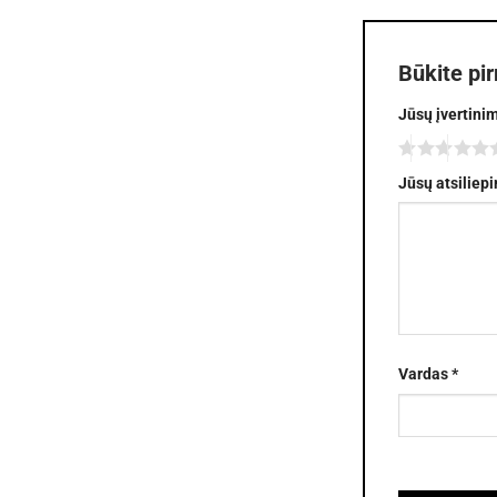
Būkite pi
Jūsų įvertini
Jūsų atsiliep
Vardas
*