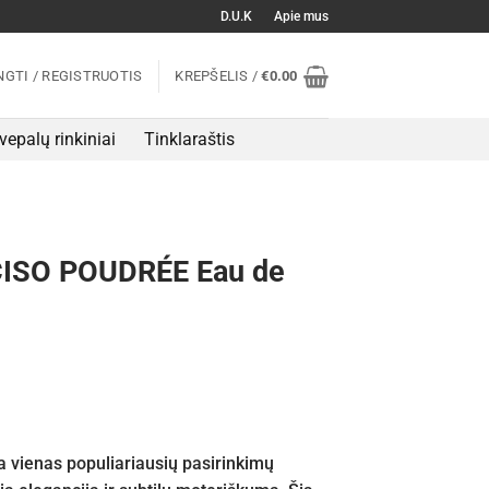
D.U.K
Apie mus
NGTI / REGISTRUOTIS
KREPŠELIS /
€
0.00
vepalų rinkiniai
Tinklaraštis
CISO POUDRÉE Eau de
a vienas populiariausių pasirinkimų