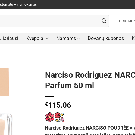
paštomatu – nemokamas
PRISIJU
liariausi
Kvepalai
Namams
Dovanų kuponas
K
Narciso Rodriguez NAR
Parfum 50 ml
€
115.06
Narciso Rodriguez NARCISO POUDRÉE
yr